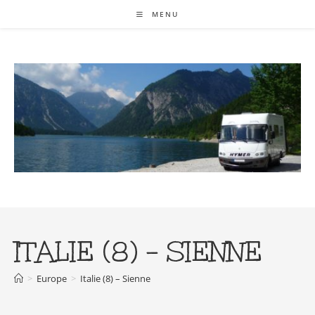
Skip
MENU
to
content
ITALIE (8) – SIENNE
>
Europe
>
Italie (8) – Sienne