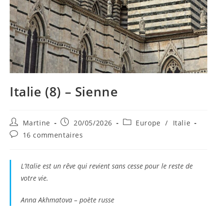
Italie (8) – Sienne
Auteur/autrice
Publication
Post
Martine
20/05/2026
Europe
/
Italie
de
publiée :
category:
Commentaires
16 commentaires
la
de
publication :
la
publication :
L’Italie est un rêve qui revient sans cesse pour le reste de
votre vie.
Anna Akhmatova – poète russe