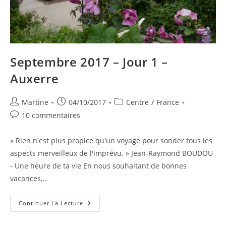
Septembre 2017 – Jour 1 –
Auxerre
Auteur/autrice
Publication
Post
Martine
04/10/2017
Centre
/
France
de
publiée :
category:
Commentaires
10 commentaires
la
de
publication :
la
« Rien n'est plus propice qu'un voyage pour sonder tous les
publication :
aspects merveilleux de l'imprévu. » Jean-Raymond BOUDOU
- Une heure de ta vie En nous souhaitant de bonnes
vacances,…
Septembre
Continuer La Lecture
2017
–
Jour