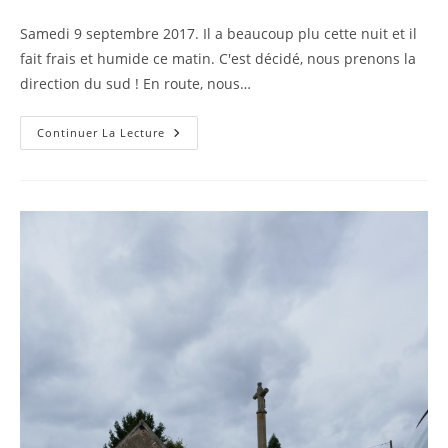
de
publication :
la
Samedi 9 septembre 2017. Il a beaucoup plu cette nuit et il
publication :
fait frais et humide ce matin. C'est décidé, nous prenons la
direction du sud ! En route, nous…
Septembre
Continuer La Lecture
2017
–
Jour
6
–
Issoire