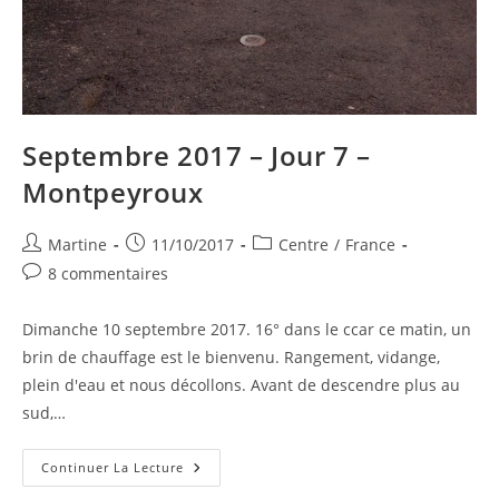
Septembre 2017 – Jour 7 –
Montpeyroux
Auteur/autrice
Publication
Post
Martine
11/10/2017
Centre
/
France
de
publiée :
category:
Commentaires
8 commentaires
la
de
publication :
la
Dimanche 10 septembre 2017. 16° dans le ccar ce matin, un
publication :
brin de chauffage est le bienvenu. Rangement, vidange,
plein d'eau et nous décollons. Avant de descendre plus au
sud,…
Septembre
Continuer La Lecture
2017
–