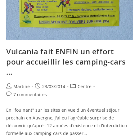
Vulcania fait ENFIN un effort
pour accueillir les camping-cars
…
Auteur/autrice
Publication
Post
Martine
23/03/2014
Centre
de
publiée :
category:
Commentaires
7 commentaires
la
de
publication :
la
En "fouinant" sur les sites en vue d'un éventuel séjour
publication :
prochain en Auvergne, j'ai eu l'agréable surprise de
découvrir qu'après 12 années d'existence et d'interdiction
formelle aux camping-cars de passer…