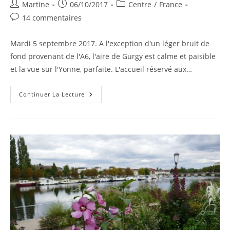
Auteur/autrice
Publication
Post
Martine
06/10/2017
Centre
/
France
de
publiée :
category:
Commentaires
14 commentaires
la
de
publication :
la
Mardi 5 septembre 2017. A l'exception d'un léger bruit de
publication :
fond provenant de l'A6, l'aire de Gurgy est calme et paisible
et la vue sur l'Yonne, parfaite. L'accueil réservé aux…
Septembre
Continuer La Lecture
2017
–
Jour
2
–
Guédelon