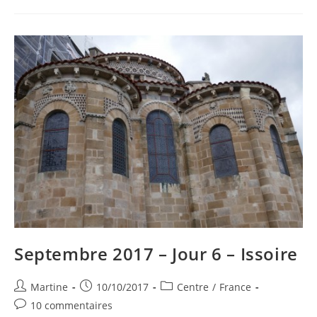
Jour
7
–
Montpeyroux
Septembre 2017 – Jour 6 – Issoire
Auteur/autrice
Publication
Post
Martine
10/10/2017
Centre
/
France
de
publiée :
category:
Commentaires
10 commentaires
la