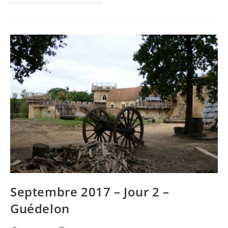
2017
–
Jour
3
–
Apremont
Sur
Allier
Septembre 2017 – Jour 2 –
Guédelon