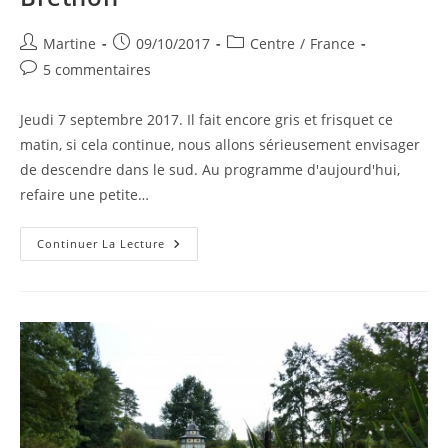
Auteur/autrice
Publication
Post
Martine
09/10/2017
Centre
/
France
de
publiée :
category:
Commentaires
5 commentaires
la
de
publication :
la
Jeudi 7 septembre 2017. Il fait encore gris et frisquet ce
publication :
matin, si cela continue, nous allons sérieusement envisager
de descendre dans le sud. Au programme d'aujourd'hui,
refaire une petite…
Septembre
Continuer La Lecture
2017
–
Jour
4
Et
5
–
Le
Brethon