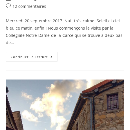
de
publiée :
category:
Commentaires
12 commentaires
la
de
publication :
la
Mercredi 20 septembre 2017. Nuit très calme. Soleil et ciel
publication :
bleu ce matin, enfin ! Nous commençons la visite par la
Collégiale Notre-Dame-de-la-Carce qui se trouve à deux pas
de…
Septembre
Continuer La Lecture
2017
–
Marvejols,
Bourges
Et
C’est
Fini
!