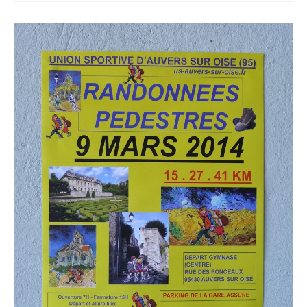
1
–
Auxerre