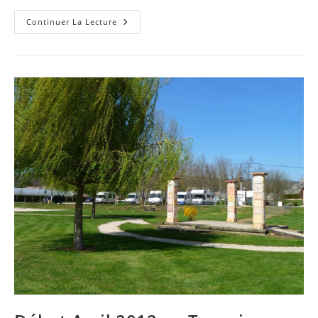
Vulcania
Continuer La Lecture
Fait
ENFIN
Un
Effort
Pour
Accueillir
Les
Camping-
Cars
…