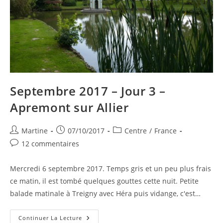
Septembre 2017 – Jour 3 –
Apremont sur Allier
Auteur/autrice
Publication
Post
Martine
07/10/2017
Centre
/
France
de
publiée :
category:
Commentaires
12 commentaires
la
de
publication :
la
Mercredi 6 septembre 2017. Temps gris et un peu plus frais
publication :
ce matin, il est tombé quelques gouttes cette nuit. Petite
balade matinale à Treigny avec Héra puis vidange, c'est…
Septembre
Continuer La Lecture