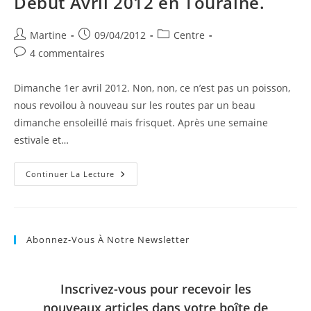
Début Avril 2012 en Touraine.
Auteur/autrice
Publication
Post
Martine
09/04/2012
Centre
de
publiée :
category:
Commentaires
4 commentaires
la
de
publication :
la
Dimanche 1er avril 2012. Non, non, ce n’est pas un poisson,
publication :
nous revoilou à nouveau sur les routes par un beau
dimanche ensoleillé mais frisquet. Après une semaine
estivale et…
Début
Continuer La Lecture
Avril
2012
En
Touraine.
Abonnez-Vous À Notre Newsletter
Inscrivez-vous pour recevoir les
nouveaux articles dans votre boîte de