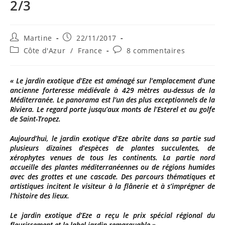
2/3
Auteur/autrice
Publication
Martine
22/11/2017
de
publiée :
Post
Commentaires
Côte d'Azur
/
France
8 commentaires
la
category:
de
publication :
la
publication :
« Le jardin exotique d’Eze est aménagé sur l’emplacement d’une
ancienne forteresse médiévale à 429 mètres au-dessus de la
Méditerranée. Le panorama est l’un des plus exceptionnels de la
Riviera. Le regard porte jusqu’aux monts de l’Esterel et au golfe
de Saint-Tropez.
Aujourd’hui, le jardin exotique d’Eze abrite dans sa partie sud
plusieurs dizaines d’espèces de plantes succulentes, de
xérophytes venues de tous les continents. La partie nord
accueille des plantes méditerranéennes ou de régions humides
avec des grottes et une cascade. Des parcours thématiques et
artistiques incitent le visiteur à la flânerie et à s’imprégner de
l’histoire des lieux.
Le jardin exotique d’Eze a reçu le prix spécial régional du
fleurissement et le label jardin remarquable.»