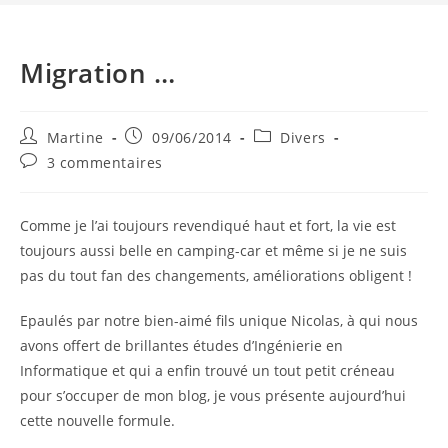
Migration …
Auteur/autrice
Publication
Post
Martine
09/06/2014
Divers
de
publiée :
category:
Commentaires
3 commentaires
la
de
publication :
la
publication :
Comme je l’ai toujours revendiqué haut et fort, la vie est
toujours aussi belle en camping-car et même si je ne suis
pas du tout fan des changements, améliorations obligent !
Epaulés par notre bien-aimé fils unique Nicolas, à qui nous
avons offert de brillantes études d’Ingénierie en
Informatique et qui a enfin trouvé un tout petit créneau
pour s’occuper de mon blog, je vous présente aujourd’hui
cette nouvelle formule.