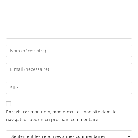
Enter
your
name
Enter
or
your
username
email
Saisir
to
address
l’URL
comment
to
de
comment
votre
Enregistrer mon nom, mon e-mail et mon site dans le
site
navigateur pour mon prochain commentaire.
(facultatif)