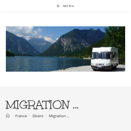
Skip
MENU
to
content
MIGRATION …
>
France
>
Divers
>
Migration …