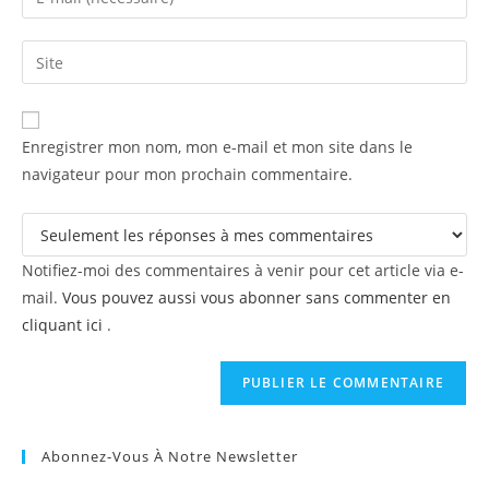
or
your
username
email
Saisir
to
address
l’URL
comment
to
de
comment
votre
Enregistrer mon nom, mon e-mail et mon site dans le
site
navigateur pour mon prochain commentaire.
(facultatif)
Notifiez-moi des commentaires à venir pour cet article via e-
mail.
Vous pouvez aussi vous abonner sans commenter en
cliquant ici
.
Abonnez-Vous À Notre Newsletter