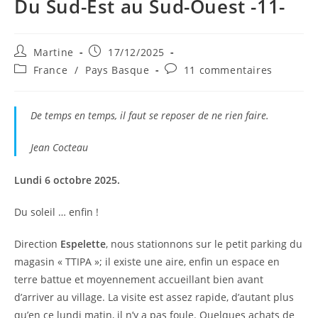
Du Sud-Est au Sud-Ouest -11-
Auteur/autrice
Publication
Martine
17/12/2025
de
publiée :
Post
Commentaires
France
/
Pays Basque
11 commentaires
la
category:
de
publication :
la
publication :
De temps en temps, il faut se reposer de ne rien faire.
Jean Cocteau
Lundi 6 octobre 2025.
Du soleil … enfin !
Direction
Espelette
, nous stationnons sur le petit parking du
magasin « TTIPA »; il existe une aire, enfin un espace en
terre battue et moyennement accueillant bien avant
d’arriver au village. La visite est assez rapide, d’autant plus
qu’en ce lundi matin, il n’y a pas foule. Quelques achats de