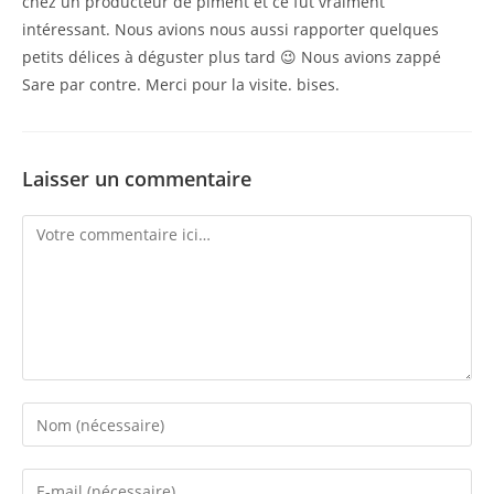
chez un producteur de piment et ce fut vraiment
intéressant. Nous avions nous aussi rapporter quelques
petits délices à déguster plus tard 😉 Nous avions zappé
Sare par contre. Merci pour la visite. bises.
Laisser un commentaire
Comment
Enter
your
name
Enter