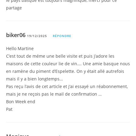
le pays basque est toujours magnifique, merci pour ce
partage
biker06
19/12/2025
RÉPONDRE
Hello Martine
C’est tout de méme une belle visite et puis j’adore les
maisons de cette couleur lie de vin…. Une amie basque nous
en ramène du piment d’Espelette. On y était allé autrefois
mais il y a bien longtemps…
Pas reçu l’avis de cet article et j’ai essayé un réabonnement,
mais je ne reçois pas le mail de confirmation …
Bon Week end
Pat